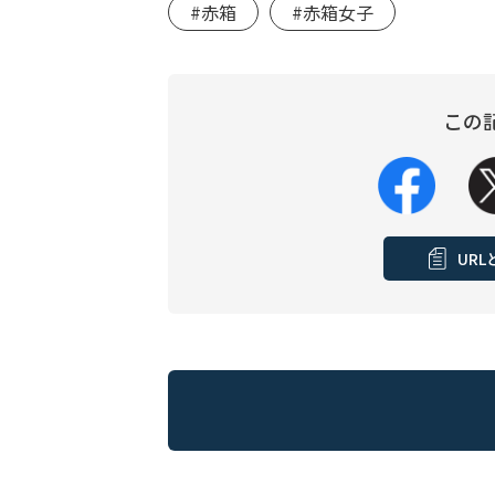
#赤箱
#赤箱女子
この
UR