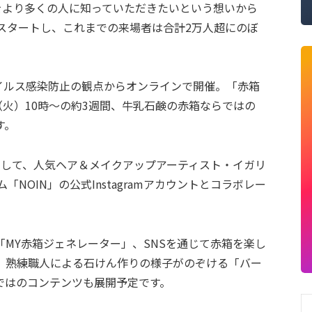
力をより多くの人に知っていただきたいという想いから
らスタートし、これまでの来場者は合計2万人超にのぼ
ウイルス感染防止の観点からオンラインで開催。「赤箱
月1日（火）10時～の約3週間、牛乳石鹸の赤箱ならではの
す。
am」として、人気ヘア＆メイクアップアーティスト・イガリ
NOIN」の公式Instagramアカウントとコラボレー
MY赤箱ジェネレーター」、SNSを通じて赤箱を楽し
、熟練職人による石けん作りの様子がのぞける「バー
ではのコンテンツも展開予定です。