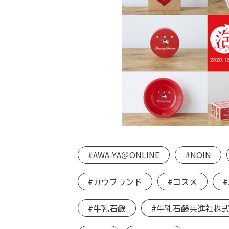
#AWA-YA＠ONLINE
#NOIN
#カウブランド
#コスメ
#牛乳石鹸
#牛乳石鹸共進社株