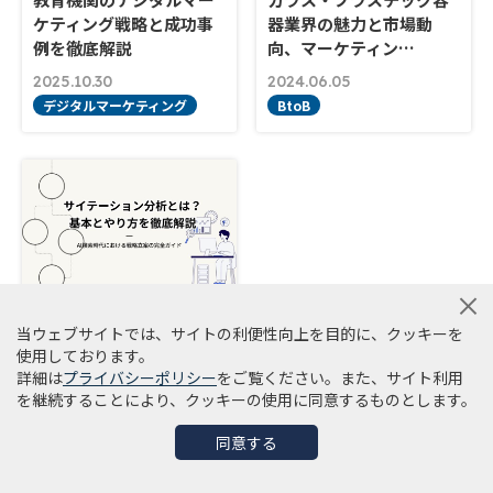
ケティング戦略と成功事
器業界の魅力と市場動
例を徹底解説
向、マーケティン…
2025.10.30
2024.06.05
デジタルマーケティング
BtoB
サイテーション分析と
は？基本とやり方を徹底
当ウェブサイトでは、サイトの利便性向上を目的に、クッキーを
解説｜AI検索時代…
使用しております。
詳細は
プライバシーポリシー
をご覧ください。また、サイト利用
2026.03.05
を継続することにより、クッキーの使用に同意するものとします。
AI/生成AI
同意する