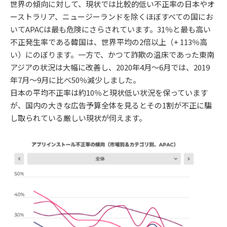
世界の傾向に対して、現状では比較的低い不正率の日本やオ
ーストラリア、ニュージーランドを除くほぼすべての国にお
いてAPACは最も危険にさらされています。31％と最も高い
不正発生率である韓国は、世界平均の2倍以上（+ 113％高
い）にのぼります。一方で、かつて詐欺の温床であった東南
アジアの状況は大幅に改善し、2020年4月〜6月では、2019
年7月〜9月に比べ50％減少しました。
日本の平均不正率は約10％と現状低い状況を保っています
が、国内の大きな広告予算全体を見るとその1割が不正に騙
し取られている厳しい現状が伺えます。