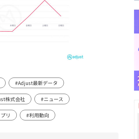
#Adjust最新データ
just株式会社
#ニュース
アプリ
#利用動向