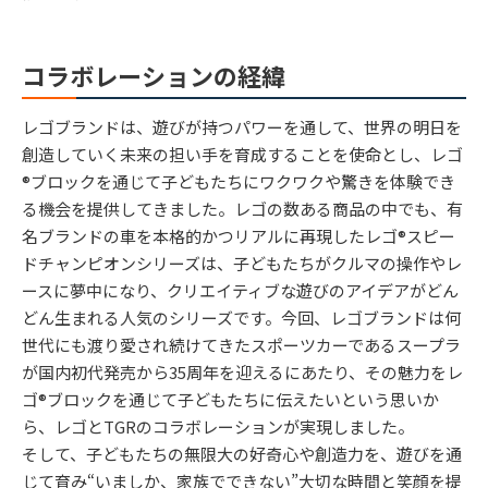
コラボレーションの経緯
レゴブランドは、遊びが持つパワーを通して、世界の明日を
創造していく未来の担い手を育成することを使命とし、レゴ
®ブロックを通じて子どもたちにワクワクや驚きを体験でき
る機会を提供してきました。レゴの数ある商品の中でも、有
名ブランドの車を本格的かつリアルに再現したレゴ®スピー
ドチャンピオンシリーズは、子どもたちがクルマの操作やレ
ースに夢中になり、クリエイティブな遊びのアイデアがどん
どん生まれる人気のシリーズです。今回、レゴブランドは何
世代にも渡り愛され続けてきたスポーツカーであるスープラ
が国内初代発売から35周年を迎えるにあたり、その魅力をレ
ゴ®ブロックを通じて子どもたちに伝えたいという思いか
ら、レゴとTGRのコラボレーションが実現しました。
そして、子どもたちの無限大の好奇心や創造力を、遊びを通
じて育み“いましか、家族でできない”大切な時間と笑顔を提