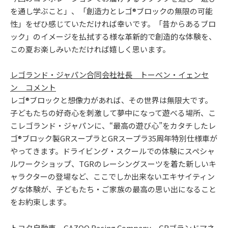
を通し学ぶこと」、「創造力とレゴ®ブロックの無限の可能
性」をぜひ感じていただければ幸いです。「昔からあるブロ
ック」のイメージを払拭する様な革新的で創造的な体験を、
この夏お楽しみいただければ嬉しく思います。
レゴランド・ジャパン合同会社社長 トーベン・イェンセ
ン コメント
レゴ®ブロックと想像力があれば、その世界は無限大です。
子どもたちの好奇心を刺激して夢中になって遊べる場所、こ
こレゴランド・ジャパンに、“最高の遊び心”をカタチしたレ
ゴ®ブロック製GRスープラとGRスープラ35周年特別仕様車が
やってきます。ドライビング・スクールでの体験にスペシャ
ルワークショップ、TGRのレーシングスーツを着た新しいキ
ャラクターの登場など、ここでしか出来ないエキサイティン
グな体験が、子どもたち・ご家族の最高の思い出になること
をお約束します。
トヨタ自動車 GAZOO Racing Company GRブランドマネ