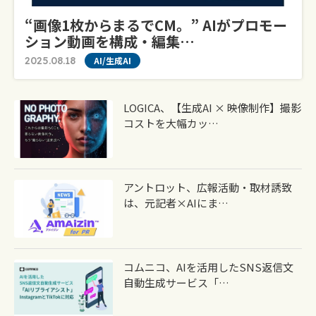
“画像1枚からまるでCM。” AIがプロモー
ション動画を構成・編集…
2025.08.18
AI/生成AI
LOGICA、【生成AI × 映像制作】撮影
コストを大幅カッ…
アントロット、広報活動・取材誘致
は、元記者×AIにま…
コムニコ、AIを活用したSNS返信文
自動生成サービス「…