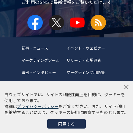
ご利用のSNSで
最新情報をご覧いただけます
記事・ニュース
イベント・ウェビナー
マーケティングツール
リサーチ・市場調査
事例・インタビュー
マーケティング用語集
当ウェブサイトでは、サイトの利便性向上を目的に、クッキーを
使用しております。
詳細は
プライバシーポリシー
をご覧ください。また、サイト利用
当サイトについて
編集ポリシー
サイトマップ
を継続することにより、クッキーの使用に同意するものとします。
利用規約
個人情報保護方針
同意する
©Copyright 2022 SYNCAD .All Rights Reserved.