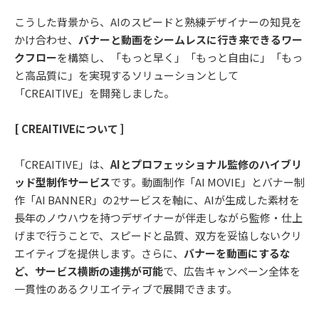
こうした背景から、AIのスピードと熟練デザイナーの知見を
かけ合わせ、
バナーと動画をシームレスに行き来できるワー
クフロー
を構築し、「もっと早く」「もっと自由に」「もっ
と高品質に」を実現するソリューションとして
「CREAITIVE」を開発しました。
[ CREAITIVEについて ]
「CREAITIVE」は、
AIとプロフェッショナル監修のハイブリ
ッド型制作サービス
です。動画制作「AI MOVIE」とバナー制
作「AI BANNER」の2サービスを軸に、AIが生成した素材を
長年のノウハウを持つデザイナーが伴走しながら監修・仕上
げまで行うことで、スピードと品質、双方を妥協しないクリ
エイティブを提供します。さらに、
バナーを動画にするな
ど、サービス横断の連携が可能
で、広告キャンペーン全体を
一貫性のあるクリエイティブで展開できます。