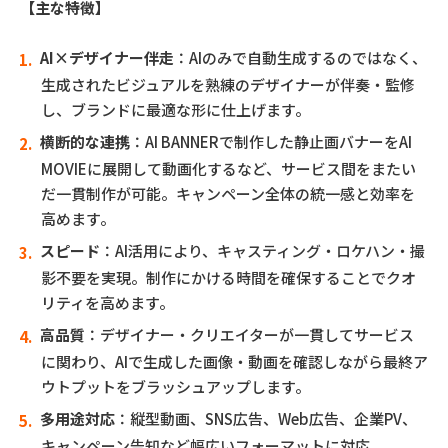
【主な特徴】
AI×デザイナー伴走
：AIのみで自動生成するのではなく、
生成されたビジュアルを熟練のデザイナーが伴奏・監修
し、ブランドに最適な形に仕上げます。
横断的な連携
：AI BANNERで制作した静止画バナーをAI
MOVIEに展開して動画化するなど、サービス間をまたい
だ一貫制作が可能。キャンペーン全体の統一感と効率を
高めます。
スピード
：AI活用により、キャスティング・ロケハン・撮
影不要を実現。制作にかける時間を確保することでクオ
リティを高めます。
高品質
：デザイナー・クリエイターが一貫してサービス
に関わり、AIで生成した画像・動画を確認しながら最終ア
ウトプットをブラッシュアップします。
多用途対応
：縦型動画、SNS広告、Web広告、企業PV、
キャンペーン告知など幅広いフォーマットに対応。