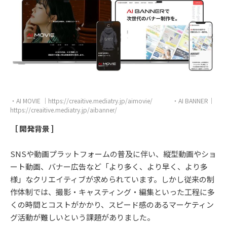
・AI MOVIE ｜https://creaitive.mediatry.jp/aimovie/ ・AI BANNER｜
https://creaitive.mediatry.jp/aibanner/
［ 開発背景 ]
SNSや動画プラットフォームの普及に伴い、縦型動画やショ
ート動画、バナー広告など「より多く、より早く、より多
様」なクリエイティブが求められています。しかし従来の制
作体制では、撮影・キャスティング・編集といった工程に多
くの時間とコストがかかり、スピード感のあるマーケティン
グ活動が難しいという課題がありました。