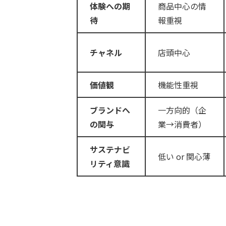
体験への期
商品中心の情
待
報重視
チャネル
店頭中心
価値観
機能性重視
ブランドへ
一方向的（企
の関与
業→消費者）
サステナビ
低い or 関心薄
リティ意識