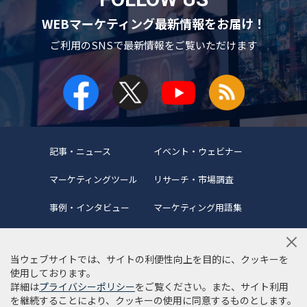
WEBマーケティング最新情報をお届け！
ご利用のSNSで
最新情報をご覧いただけます
記事・ニュース
イベント・ウェビナー
マーケティングツール
リサーチ・市場調査
事例・インタビュー
マーケティング用語集
当ウェブサイトでは、サイトの利便性向上を目的に、クッキーを
使用しております。
詳細は
プライバシーポリシー
をご覧ください。また、サイト利用
当サイトについて
編集ポリシー
サイトマップ
を継続することにより、クッキーの使用に同意するものとします。
利用規約
個人情報保護方針