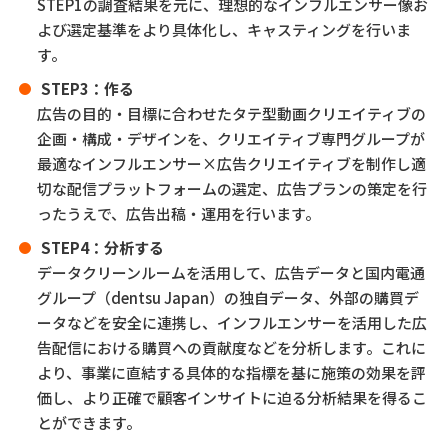
STEP1の調査結果を元に、理想的なインフルエンサー像お
よび選定基準をより具体化し、キャスティングを行いま
す。
STEP3：作る
広告の目的・目標に合わせたタテ型動画クリエイティブの
企画・構成・デザインを、クリエイティブ専門グループが
最適なインフルエンサー×広告クリエイティブを制作し適
切な配信プラットフォームの選定、広告プランの策定を行
ったうえで、広告出稿・運用を行います。
STEP4：分析する
データクリーンルームを活用して、広告データと国内電通
グループ（dentsu Japan）の独自データ、外部の購買デ
ータなどを安全に連携し、インフルエンサーを活用した広
告配信における購買への貢献度などを分析します。これに
より、事業に直結する具体的な指標を基に施策の効果を評
価し、より正確で顧客インサイトに迫る分析結果を得るこ
とができます。