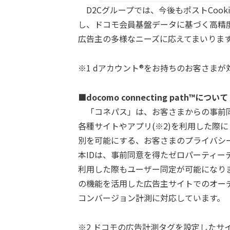
D2Cグループでは、今後もポストCoo
し、ドコモ会員基盤データに基づく高精
広告主の多様なニーズに応えてまいりま
※1 dアカウント®をお持ちのお客さまが
■docomo connecting path™について
「コネパス」は、お客さまからの事前同
各種サイトやアプリ(※2)を利用した際
別を可能にする、お客さまのプライバシ
本IDは、事前同意を得たゼロパーティーデー
利用した際もユーザー同定が可能になります。
の機能を活用した広告主サイトでのオー
コンバージョン計測に対応しています。
※2 ドコモの広告計測タグを設定したサ