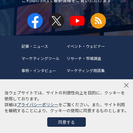
ご利用のSNSで
最新情報をご覧いただけます
記事・ニュース
イベント・ウェビナー
マーケティングツール
リサーチ・市場調査
事例・インタビュー
マーケティング用語集
当ウェブサイトでは、サイトの利便性向上を目的に、クッキーを
使用しております。
詳細は
プライバシーポリシー
をご覧ください。また、サイト利用
当サイトについて
編集ポリシー
サイトマップ
を継続することにより、クッキーの使用に同意するものとします。
利用規約
個人情報保護方針
同意する
©Copyright 2022 SYNCAD .All Rights Reserved.