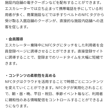
施設内店舗の電⼦クーポンなどを配布することができます。
エスカレーターでは⽴ち⽌まって携帯電話を⼿にしている利
⽤者が多く、商業施設などでは⼿すりベルトのNFC タグから
受け取る⼊居店舗のクーポンが、直接的な施設内店舗への送
客を促します。
・会員獲得
エスカレーター乗降中にNFCタグにタッチをした利⽤者を会
員登録ページに誘導させることができます。直接登録サイト
に誘導することで、登録までのリードタイムを⼤幅に短縮で
きます。
・コンテンツの柔軟性を⾼める
NFCタグはクラウドを活⽤することで時間ごとにコンテンツ
を変えていくことができます。NFCタグが実⽤化されること
で、朝・昼・晩、平⽇・祝⽇、季節イベント毎など、利⽤者
に親和性のある情報配信をコントロールすることができるよ
うになります。