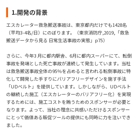
1.開発の背景
エスカレーター救急搬送事故は、東京都内だけでも1428名
（平均3-4名/⽇）にのぼります。（東京消防庁,2019,「救急
搬送データから⾒る ⽇常⽣活事故の実態」p75）
さらに、今年3 ⽉に都内駅舎、6⽉に都内スーパーにて、転倒
事故を発端とした死亡事故が連続して発⽣しています。当社
は救急搬送事故全体の95％を占めると⾔われる転倒事故に特
化して開発した⼿すりにバリアフリーデザインを施す⼿法
「UDベルト」を提供しています。しかしながら、UDベルト
の継続した施⼯（エスカレーターのバリアフリー化）を実現
するためには、施⼯コストを賄うためのスポンサーが必要と
なります。よって、当社の理念に共感いただけるスポンサー
にとって価値ある販促ツールの提供にも同時に⼒を注いでき
ました。