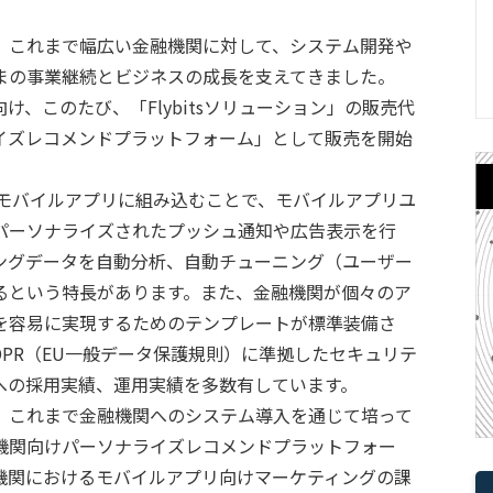
これまで幅広い金融機関に対して、システム開発や
まの事業継続とビジネスの成長を支えてきました。
、このたび、「Flybitsソリューション」の販売代
イズレコメンドプラットフォーム」として販売を開始
存のモバイルアプリに組み込むことで、モバイルアプリユ
パーソナライズされたプッシュ通知や広告表示を行
ングデータを自動分析、自動チューニング（ユーザー
るという特長があります。また、金融機関が個々のア
を容易に実現するためのテンプレートが標準装備さ
DPR（EU一般データ保護規則）に準拠したセキュリテ
への採用実績、運用実績を多数有しています。
これまで金融機関へのシステム導入を通じて培って
機関向けパーソナライズレコメンドプラットフォー
機関におけるモバイルアプリ向けマーケティングの課