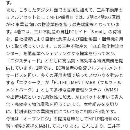
す。
また、こうしたデジタル面での支援に加えて、三井不動産の
リアルアセットとしてMFLP船橋Ⅲでは、2階と4階の2区画
がEC事業者向けの物流業務を担う最先端施設となっていま
す。4階では、三井不動産の自社ECサイト「&mall」の荷物
を、自社投資により自動化倉庫および自動製函・梱包機を用
いて取り扱っています。この三井不動産の「EC自動化物流セ
ンター」を他産業へシェアリングする提案を行っており、
「ロジスティード」とともに高品質・高効率な物流業務を提
供しています。2階では、EC事業者の物流フルフィルメント
サービスを担い、多くの運用実績で培ったノウハウを強みと
する「エクシーク」が「FULFILLMENT PARK（フルフィル
メントパーク）」として多様な倉庫管理システム（WMS）
や出荷対応といった柔軟性に加え、AIロボットを用いて省人
化・高効率で物流業務を担っています。本枠組みを皮切り
に、特別価格での業務提供についてもご相談が可能です。
今後は「オープンロジ」の提携倉庫としてMFLP船橋Ⅲの2
階・4階の連携を検討してまいります。これにより、三井不