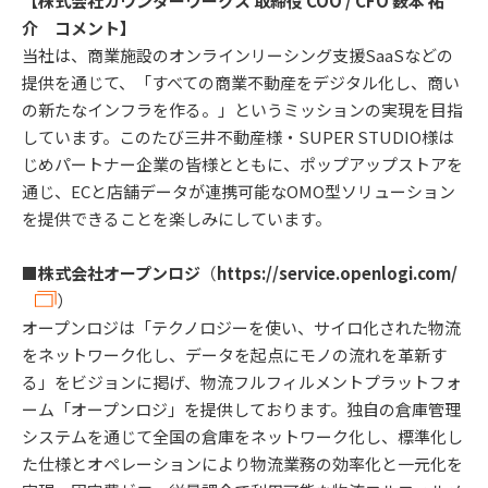
【株式会社カウンターワークス 取締役 COO / CFO 薮本 祐
介 コメント】
当社は、商業施設のオンラインリーシング支援SaaSなどの
提供を通じて、「すべての商業不動産をデジタル化し、商い
の新たなインフラを作る。」というミッションの実現を目指
しています。このたび三井不動産様・SUPER STUDIO様は
じめパートナー企業の皆様とともに、ポップアップストアを
通じ、ECと店舗データが連携可能なOMO型ソリューション
を提供できることを楽しみにしています。
■株式会社オープンロジ
（
https://service.openlogi.com/
）
オープンロジは「テクノロジーを使い、サイロ化された物流
をネットワーク化し、データを起点にモノの流れを革新す
る」をビジョンに掲げ、物流フルフィルメントプラットフォ
ーム「オープンロジ」を提供しております。独自の倉庫管理
システムを通じて全国の倉庫をネットワーク化し、標準化し
た仕様とオペレーションにより物流業務の効率化と一元化を