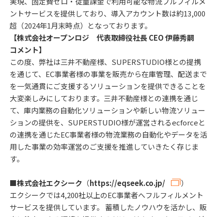
実現、固定費ゼロ・従量課金で利用可能な物流フルフィルメ
ントサービスを提供しており、導入アカウント数は約13,000
超（2024年1月末時点）となっております。
【株式会社オープンロジ 代表取締役社長 CEO 伊藤秀嗣
コメント】
この度、弊社は三井不動産様、SUPERSTUDIO様との提携
を通じて、EC事業者様の事業を販売から在庫管理、配送まで
を一気通貫にご支援するソリューションを提供できることを
大変楽しみにしております。三井不動産様との連携を通じ
て、庫内業務の自動化ソリューションや新しい物流ソリュー
ションの提供を、SUPERSTUDIO様が運営されるecforceと
の連携を通じたEC事業者様の物流業務の自動化やデータを活
用した事業の効率運営のご支援を推進していきたく存じま
す。
■
株式会社エクシーク
（
https://eqseek.co.jp/
）
エクシークでは4,200社以上のEC事業者へフルフィルメント
サービスを提供しています。 蓄積したノウハウを活かし、販