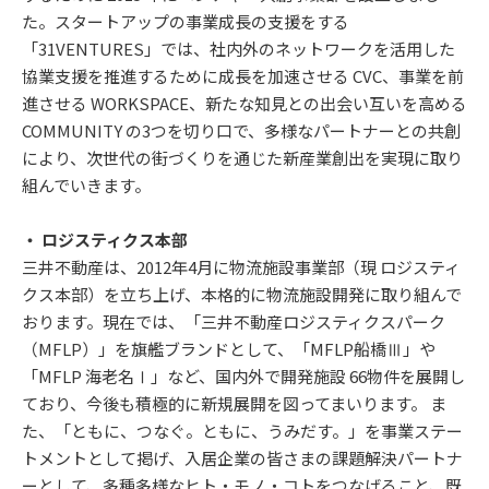
た。スタートアップの事業成長の支援をする
「31VENTURES」では、社内外のネットワークを活用した
協業支援を推進するために成長を加速させる CVC、事業を前
進させる WORKSPACE、新たな知見との出会い互いを高める
COMMUNITY の3つを切り口で、多様なパートナーとの共創
により、次世代の街づくりを通じた新産業創出を実現に取り
組んでいきます。
・ ロジスティクス本部
三井不動産は、2012年4月に物流施設事業部（現 ロジスティ
クス本部）を立ち上げ、本格的に物流施設開発に取り組んで
おります。現在では、「三井不動産ロジスティクスパーク
（MFLP）」を旗艦ブランドとして、「MFLP船橋Ⅲ」や
「MFLP 海老名Ⅰ」など、国内外で開発施設 66物件を展開し
ており、今後も積極的に新規展開を図ってまいります。 ま
た、「ともに、つなぐ。ともに、うみだす。」を事業ステー
トメントとして掲げ、入居企業の皆さまの課題解決パートナ
ーとして、多種多様なヒト・モノ・コトをつなげること、既