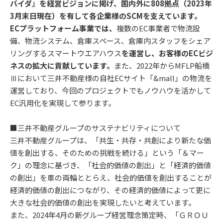
バイダ』を経営ビジョンに掲げ、国内外に808拠点（2023年
3月末日現在）を有して各企業様のSCMを支えています。
ECプラットフォーム事業では、
複数のEC事業者で物流設
備、物流システム、倉庫スペース、倉庫内スタッフをシェア
リングするスマートウエアハウス
を運営し、お客様のECビジ
ネスの拡大に貢献しています。
また、2022年からMFLP船橋
Ⅲにおいて三井不動産様の自社ECサイト「&mall」の物流を
運営しており、今回のプロジェクトでもノウハウを活かして
EC汎用化を実現して参ります。
■三井不動産グループのサステナビリティについて
三井不動産グループは、「共生・共存・共創により新たな価
値を創出する、そのための挑戦を続ける」という「＆マー
ク」の理念に基づき、「社会的価値の創出」と「経済的価値
の創出」を車の両輪ととらえ、社会的価値を創出することが
経済的価値の創出につながり、その経済的価値によって更に
大きな社会的価値の創出を実現したいと考えています。
また、2024年4月の新グループ経営理念策定時、「ＧＲＯＵ