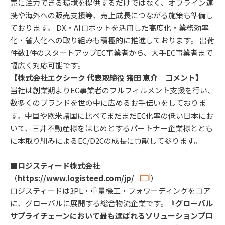
売に注力できる環境を提供するだけではなく、オフライン連
携や海外への販売支援等、売上成長につながる施策も準備し
ております。 DX・AIロボットを活用した高度化・業務効率
化・省人化への取り組みも積極的に推進しております。 出荷
件数1件のスタートアップEC事業者から、大手EC事業者まで
幅広く対応可能です。
【株式会社エクシーク 代表取締役 猪田 恵介 コメント】
当社は創業期よりEC事業者のフルフィルメント支援を行い、
数多くのブランドを世の中に広めるお手伝いをしておりま
す。中国や欧米諸国に比べてまだまだEC化率の低い日本にお
いて、三井不動産様をはじめとするパートナー企業様ととも
に本取り組みによるEC/D2Cの成長に貢献して参ります。
■ロジスティード株式会社
（
https://www.logisteed.com/jp/
）
ロジスティードは3PL・重量機工・フォワーディングをコア
に、グローバルに展開する総合物流企業です。『
グローバル
サプライチェーンにおいて最も選ばれるソリューションプロ