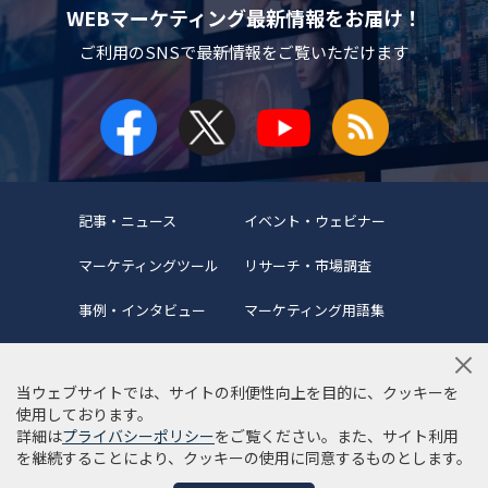
WEBマーケティング最新情報をお届け！
ご利用のSNSで
最新情報をご覧いただけます
記事・ニュース
イベント・ウェビナー
マーケティングツール
リサーチ・市場調査
事例・インタビュー
マーケティング用語集
当ウェブサイトでは、サイトの利便性向上を目的に、クッキーを
使用しております。
詳細は
プライバシーポリシー
をご覧ください。また、サイト利用
当サイトについて
編集ポリシー
サイトマップ
を継続することにより、クッキーの使用に同意するものとします。
利用規約
個人情報保護方針