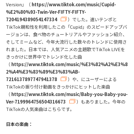
Version」（
https://www.tiktok.com/music/Cupid-
%E2%80%93-Twin-Ver-FIFTY-FIFTY-
7204194389054147334
）でした。速いテンポと
TikTok親和性を利用したこの「Cupid」のスピードアップバ
ージョンは、食べ物のチュートリアルやファッション紹介、
そしてミームなど、今年大流行した数々のトレンドに使用さ
れました。日本では、人気アニメの主題歌でTikTok LIVEを
きっかけに世界中でトレンド化した曲
（
https://www.tiktok.com/music/%E3%82%A2%E3%8
2%A4%E3%83%89%E3%83%AB-
7216137897747941378
）や、にユーザーによる
TikTokの振り付け動画をきっかけにヒットした楽曲
（
https://www.tiktok.com/music/Baby-you-Baby-you-
Ver-7199964756504316673
）もありました。今年の
TikTokの人気楽曲はこちらです。
日本の楽曲：