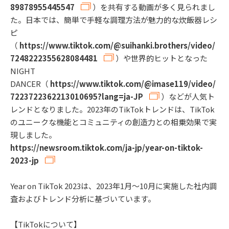
89878955445547
）を共有する動画が多く見られまし
た。日本では、簡単で手軽な調理方法が魅力的な炊飯器レシ
ピ
（
https://www.tiktok.com/@suihanki.brothers/video/
7248222355628084481
）や世界的ヒットとなった
NIGHT
DANCER（
https://www.tiktok.com/@imase119/video/
7223722362213010695?lang=ja-JP
）などが人気ト
レンドとなりました。2023年のTikTokトレンドは、TikTok
のユニークな機能とコミュニティの創造力との相乗効果で実
現しました。
https://newsroom.tiktok.com/ja-jp/year-on-tiktok-
2023-jp
Year on TikTok 2023は、2023年1月～10月に実施した社内調
査およびトレンド分析に基づいています。
【TikTokについて】