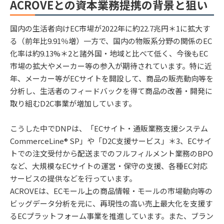
ACROVEとの資本業務提携の背景と狙い
国内の生活者向けEC市場が2022年に約22.7兆円＊1に拡大す
る（前年比9.91％増）一方で、国内の物販系分野の関係のEC
化率は約9.13%＊2と諸外国・地域と比べて低く、今後もEC
市場の拡大やメーカー等の参入が期待されています。特に近
年、メーカー等がECサイトを開設して、商品の販売動向等を
分析し、生活者のフィードバックを得て商品の改善・開発に
取り組むD2C事業が増加しています。
こうした中でDNPは、「ECサイト・通販業務支援システム
CommerceLine® SP」や「D2C支援サービス」＊3、ECサイ
トでの注文受付から配送までのフルフィルメント業務のBPO
など、大規模なECサイトの運営・保守の支援、各種EC対応
サービスの提供などを行っています。
ACROVEは、ECモール上の商品情報・モールの市場動向等の
ビッグデータ分析を元に、再現性の高い売上最大化を支援す
るECプラットフォーム事業を推進しています。また、ブラン