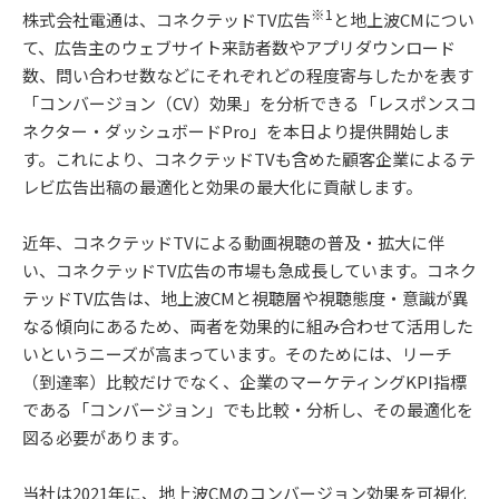
※1
株式会社電通は、コネクテッドTV広告
と地上波CMについ
て、広告主のウェブサイト来訪者数やアプリダウンロード
数、問い合わせ数などにそれぞれどの程度寄与したかを表す
「コンバージョン（CV）効果」を分析できる「レスポンスコ
ネクター・ダッシュボードPro」を本日より提供開始しま
す。これにより、コネクテッドTVも含めた顧客企業によるテ
レビ広告出稿の最適化と効果の最大化に貢献します。
近年、コネクテッドTVによる動画視聴の普及・拡大に伴
い、コネクテッドTV広告の市場も急成長しています。コネク
テッドTV広告は、地上波CMと視聴層や視聴態度・意識が異
なる傾向にあるため、両者を効果的に組み合わせて活用した
いというニーズが高まっています。そのためには、リーチ
（到達率）比較だけでなく、企業のマーケティングKPI指標
である「コンバージョン」でも比較・分析し、その最適化を
図る必要があります。
当社は2021年に、地上波CMのコンバージョン効果を可視化