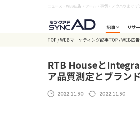
ニュース・WEB広告・ツール・事例・ノウハウまで
デ
記事
リサ
TOP
WEBマーケティング記事TOP
WEB広
RTB HouseとIntegr
ア品質測定とブラン
2022.11.30
2022.11.30