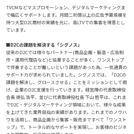
TVCMなどマスプロモーション、デジタルマーケティングま
で幅広くサポートします。月間二桁億以上の広告予算規模を
持つ大型D2C商材の実績を元に、高LTVでの集客を得意とし
ています。
■D2Cの課題を解決する「シグノス」
従来のD2Cでは様々なパートナー(商品企画・製造・広告制
作・運用代理店など)と協業することが多く、ワンストップ
で伴奏することが難しいという課題があった為、一気通貫の
サポート力が求められていました。シグノスでは、「D2Cの
課題を解決し、グロースさせる」ことをミッションとして掲
げ、企業のD2C支援を行っていきます。経営陣の代表取締役
会長 徳弘 浩平、並びに代表取締役社長 下山 哲平は、これま
でD2C・デジタルマーケティング領域において、様々な成果
を上げてきた業界屈指の実績があります。これまでのノウハ
ウを活用し、商品企画から集客・販売まですべて「ワンスト
ップ」で、トータル的なサポートを実現し、お客様のビジネ