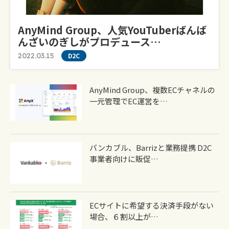
AnyMind Group、人気YouTuberばんば
んざいのぎしがプロデュース…
2022.03.15
D2C
AnyMind Group、複数ECチャネルの
一元管理でEC運営を…
バンカブル、Barrizと業務提携 D2C
事業者向けに販促…
ECサイトに希望する決済手段がない
場合、６割以上が…