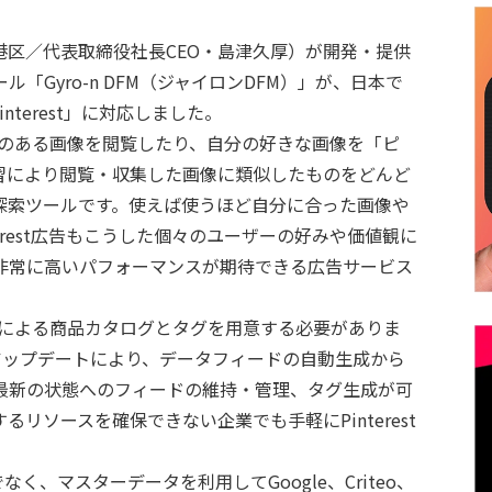
港区／代表取締役社長CEO・島津久厚）が開発・提供
「Gyro-n DFM（ジャイロンDFM）」が、日本で
nterest」に対応しました。
で興味のある画像を閲覧したり、自分の好きな画像を「ピ
習により閲覧・収集した画像に類似したものをどんど
探索ツールです。使えば使うほど自分に合った画像や
erest広告もこうした個々のユーザーの好みや価値観に
非常に高いパフォーマンスが期待できる広告サービス
ィードによる商品カタログとタグを用意する必要がありま
est対応アップデートにより、データフィードの自動生成から
最新の状態へのフィードの維持・管理、タグ生成が可
リソースを確保できない企業でも手軽にPinterest
だけでなく、マスターデータを利用してGoogle、Criteo、