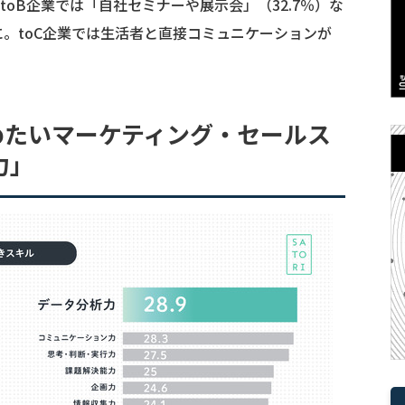
oB企業では「自社セミナーや展示会」（32.7％）な
。toC企業では生活者と直接コミュニケーションが
めたいマーケティング・セールス
力」