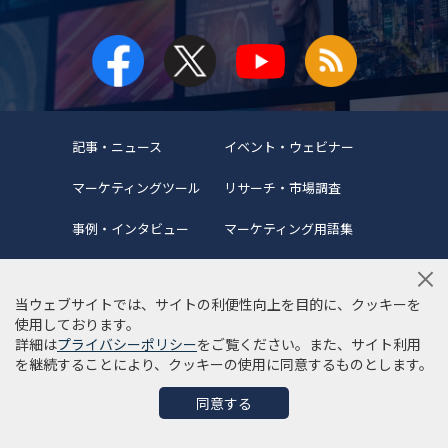
記事・ニュース
イベント・ウェビナー
マーケティングツール
リサーチ・市場調査
事例・インタビュー
マーケティング用語集
当ウェブサイトでは、サイトの利便性向上を目的に、クッキーを
使用しております。
詳細は
プライバシーポリシー
をご覧ください。また、サイト利用
当サイトについて
編集ポリシー
サイトマップ
を継続することにより、クッキーの使用に同意するものとします。
利用規約
個人情報保護方針
同意する
©Copyright 2022 SYNCAD .All Rights Reserved.