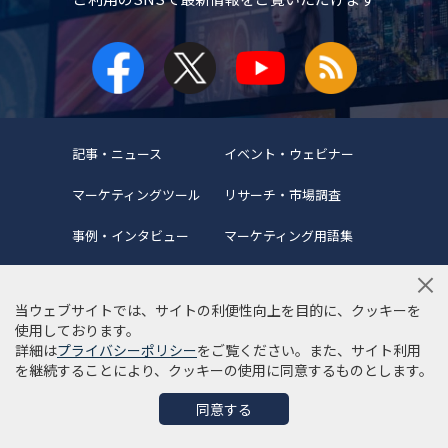
記事・ニュース
イベント・ウェビナー
マーケティングツール
リサーチ・市場調査
事例・インタビュー
マーケティング用語集
当ウェブサイトでは、サイトの利便性向上を目的に、クッキーを
使用しております。
詳細は
プライバシーポリシー
をご覧ください。また、サイト利用
当サイトについて
編集ポリシー
サイトマップ
を継続することにより、クッキーの使用に同意するものとします。
利用規約
個人情報保護方針
同意する
©Copyright 2022 SYNCAD .All Rights Reserved.