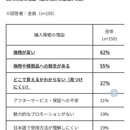
※回答者：全員（n=150）
全体
購入障壁の理由
(n=150)
価格が高い
62%
偽物や模倣品への懸念がある
55%
どこで買えるかわからない（見つけ
27%
にくい）
アフターサービス・保証への不安
21%
魅力的なプロモーションがない
19%
日本語で使用方法が理解しにくい
19%