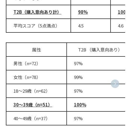
T2B（購入意向あり計）
98%
100%
平均スコア（5点満点）
4.5
4.6
属性
T2B （購入意向あり）
男性（n=72）
97%
女性（n=78）
99%
18〜29歳（n=62）
97%
30〜39歳（n=51）
100%
40〜49歳（n=37）
97%