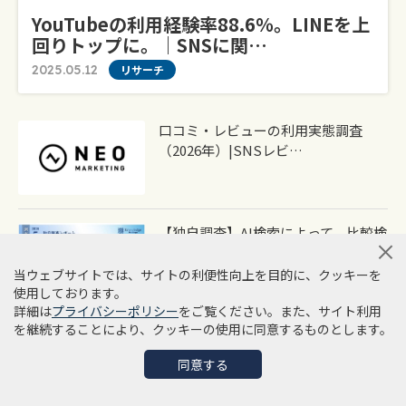
YouTubeの利用経験率88.6％。LINEを上
回りトップに。｜SNSに関…
2025.05.12
リサーチ
口コミ・レビューの利用実態調査
（2026年）|SNSレビ…
【独自調査】AI検索によって、比較検
討と購買意思決…
当ウェブサイトでは、サイトの利便性向上を目的に、クッキーを
使用しております。
詳細は
プライバシーポリシー
をご覧ください。また、サイト利用
を継続することにより、クッキーの使用に同意するものとします。
【調査リリース】店舗選びで口コミ
を重視する消費者…
同意する