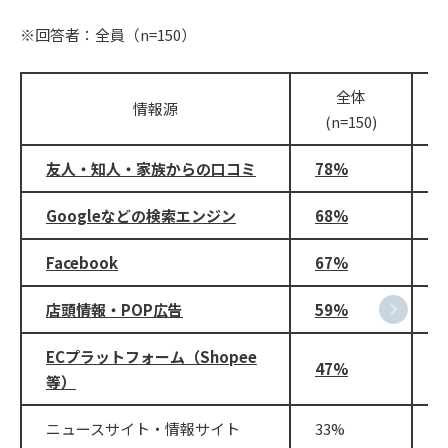
※回答者：全員（n=150）
全体
情報源
(n=150)
友人・知人・家族からの口コミ
78%
9
Googleなどの検索エンジン
68%
8
Facebook
67%
8
店頭情報・POP広告
59%
6
ECプラットフォーム（Shopee
47%
4
等）
ニュースサイト・情報サイト
33%
3