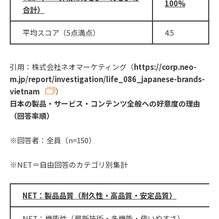
100%
合計）
平均スコア（5点満点）
4.5
引用：株式会社ネオマーケティング（
https://corp.neo-
m.jp/report/investigation/life_086_japanese-brands-
vietnam
）
日本の製品・サービス・コンテンツ全般への好意度の理由
（回答率順）
※回答者：全員（n=150）
※NET＝自由回答のカテゴリ別集計
NET：製品品質（耐久性・高品質・安定品質）
NET：機能性（最新技術・多機能・使いやすさ）