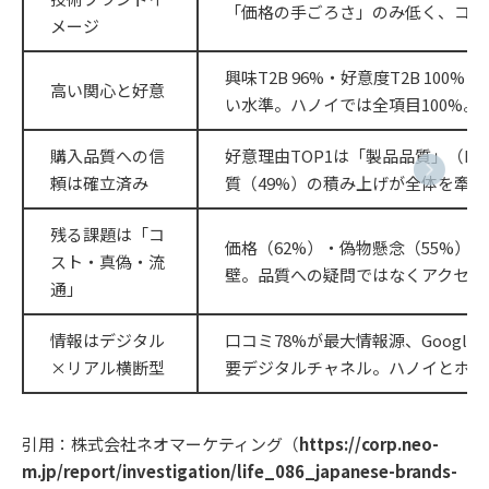
「価格の手ごろさ」のみ低く、コス
メージ
興味T2B 96%・好意度T2B 100
高い関心と好意
い水準。ハノイでは全項目100%。
購入品質への信
好意理由TOP1は「製品品質」（NE
頼は確立済み
質（49%）の積み上げが全体を牽引
残る課題は「コ
価格（62%）・偽物懸念（55%）
スト・真偽・流
壁。品質への疑問ではなくアクセス
通」
情報はデジタル
口コミ78%が最大情報源、Google（
×リアル横断型
要デジタルチャネル。ハノイとホー
引用：株式会社ネオマーケティング（
https://corp.neo-
m.jp/report/investigation/life_086_japanese-brands-