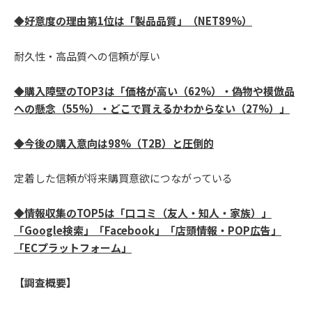
◆好意度の理由第1位は「製品品質」（NET89%）
耐久性・高品質への信頼が厚い
◆購入障壁のTOP3は「価格が高い（62%）・偽物や模倣品
への懸念（55%）・どこで買えるかわからない（27%）」
◆今後の購入意向は98%（T2B）と圧倒的
定着した信頼が将来購買意欲につながっている
◆情報収集のTOP5は「口コミ（友人・知人・家族）」
「Google検索」「Facebook」「店頭情報・POP広告」
「ECプラットフォーム」
【調査概要】