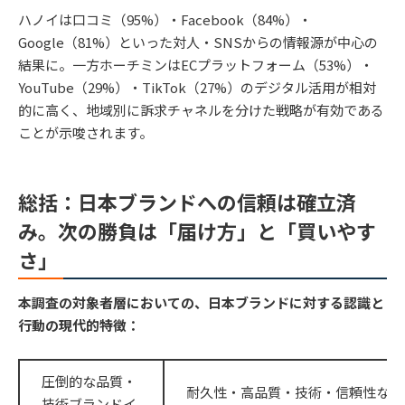
ハノイは口コミ（95%）・Facebook（84%）・
Google（81%）といった対人・SNSからの情報源が中心の
結果に。一方ホーチミンはECプラットフォーム（53%）・
YouTube（29%）・TikTok（27%）のデジタル活用が相対
的に高く、地域別に訴求チャネルを分けた戦略が有効である
ことが示唆されます。
総括：日本ブランドへの信頼は確立済
み。次の勝負は「届け方」と「買いやす
さ
」
本調査の対象者層においての、日本ブランドに対する認識と
行動の現代的特徴：
圧倒的な品質・
耐久性・高品質・技術・信頼性など
技術ブランドイ