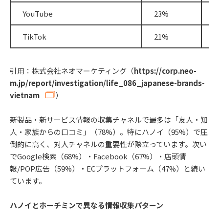
YouTube
23%
1
TikTok
21%
1
引用：株式会社ネオマーケティング（
https://corp.neo-
m.jp/report/investigation/life_086_japanese-brands-
vietnam
）
新製品・新サービス情報の収集チャネルで最多は「友人・知
人・家族からの口コミ」（78%）。特にハノイ（95%）で圧
倒的に高く、対人チャネルの重要性が際立っています。次い
でGoogle検索（68%）・Facebook（67%）・店頭情
報/POP広告（59%）・ECプラットフォーム（47%）と続い
ています。
ハノイとホーチミンで異なる情報収集パターン