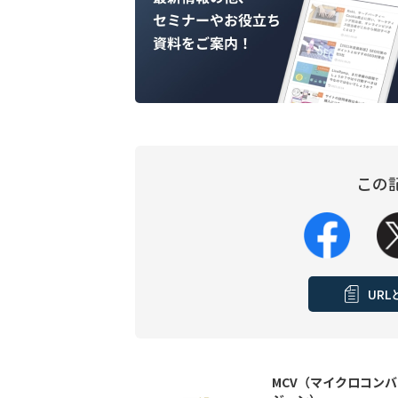
この
UR
MCV（マイクロコン