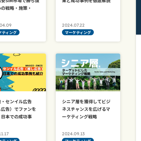
安SIM市場で勝ち抜
果と成功事例を徹底解説
めの戦略・施策・
04.09
2024.07.22
ケティング
マーケティング
発・センイル広告
シニア層を獲得してビジ
し広告）でファンを
ネスチャンスを広げるマ
！日本での成功事
ーケティング戦略
11.17
2024.09.13
ケティング
マーケティング