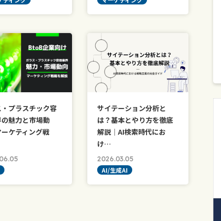
ス・プラスチック容
サイテーション分析と
界の魅力と市場動
は？基本とやり方を徹底
マーケティング戦
解説｜AI検索時代にお
け…
06.05
2026.03.05
AI/生成AI