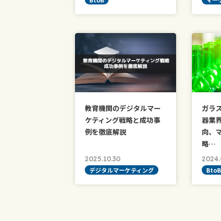
教育機関のデジタルマー
ガラ
ケティング戦略と成功事
器業
例を徹底解説
向、
略…
2025.10.30
2024.
デジタルマーケティング
BtoB