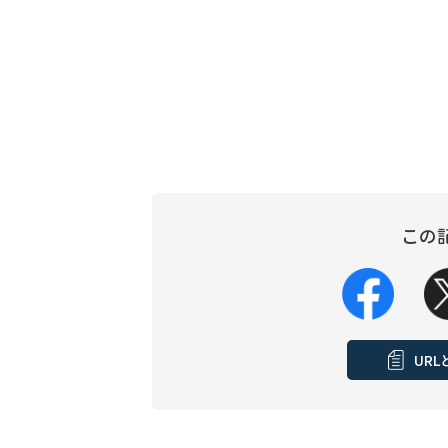
この
UR