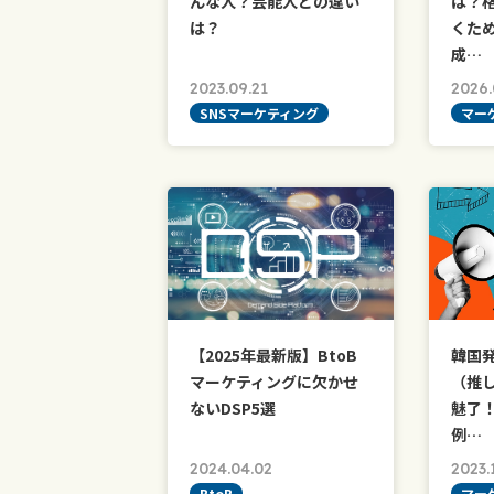
んな人？芸能人との違い
は？格
は？
くた
成…
2023.09.21
2026.
SNSマーケティング
マー
【2025年最新版】BtoB
韓国
マーケティングに欠かせ
（推
ないDSP5選
魅了
例…
2024.04.02
2023.
BtoB
マー