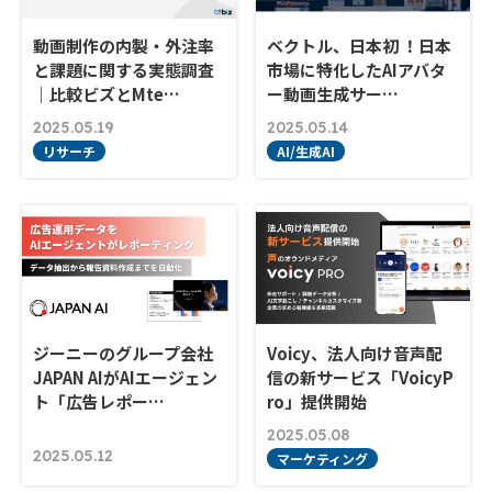
動画制作の内製・外注率
ベクトル、日本初 ！日本
と課題に関する実態調査
市場に特化したAIアバタ
｜比較ビズとMte…
ー動画生成サー…
2025.05.19
2025.05.14
リサーチ
AI/生成AI
ジーニーのグループ会社
Voicy、法人向け音声配
JAPAN AIがAIエージェン
信の新サービス「VoicyP
ト「広告レポー…
ro」提供開始
2025.05.08
2025.05.12
マーケティング