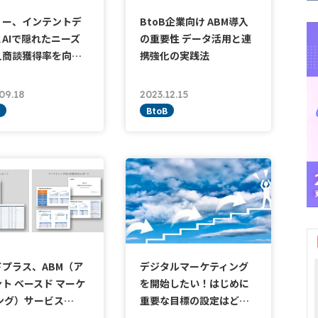
リー、インテントデ
BtoB企業向け ABM導入
AIで隠れたニーズ
の重要性 データ活用と連
え商談獲得率を向…
携強化の実践法
09.18
2023.12.15
BtoB
プラス、ABM（ア
デジタルマーケティング
ト ベースド マーケ
を開始したい！はじめに
ング）サービス…
重要な目標の設定はど…