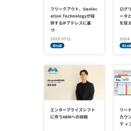
フリークアウト、Geoloc
ログ
ation Technologyが提
ータと
供するIPアドレスに基
を捉
づ…
2025.07.11
2024.
BtoB
BtoB
エンタープライズシフト
リード
に伴うABMへの挑戦
カウン
テ ィ