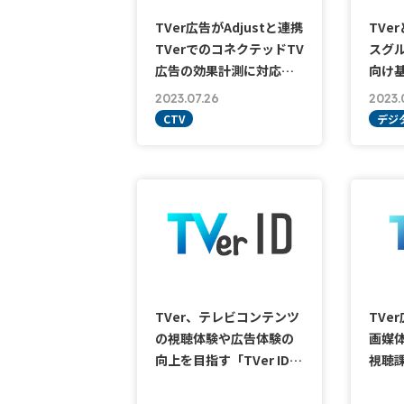
TVer広告がAdjustと連携
TVe
TVerでのコネクテッドTV
スグ
広告の効果計測に対応…
向け基
2023.07.26
2023.
CTV
デジ
TVer、テレビコンテンツ
TVe
の視聴体験や広告体験の
画媒
向上を目指す「TVer ID…
視聴課