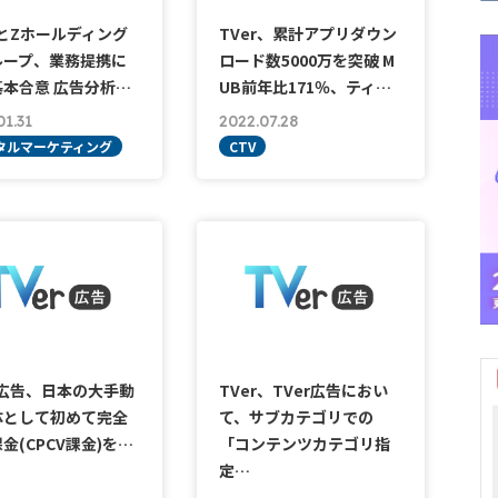
rとZホールディング
TVer、累計アプリダウン
ループ、業務提携に
ロード数5000万を突破 M
本合意 広告分析…
UB前年比171％、ティ…
01.31
2022.07.28
タルマーケティング
CTV
r広告、日本の大手動
TVer、TVer広告におい
体として初めて完全
て、サブカテゴリでの
金(CPCV課金)を…
「コンテンツカテゴリ指
定…