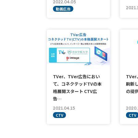
2022.04.05
2021.
動画広告
TVer、TVer広告におい
TVe
て、コネクテッドTVの本
刷新し
格展開スタート CTV広
の提
告…
2021.04.15
2020.
CTV
CTV