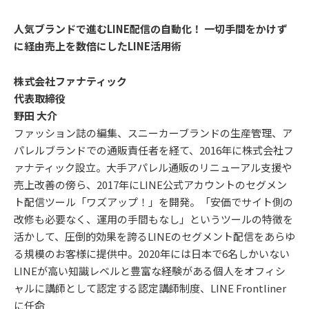
人気ブランドで進むLINE配信の自動化！ 一切手間をかけず
に経由売上を数倍にしたLINE活用術
株式会社ファナティック
代表取締役
野田 大介
ファッション誌の編集、スニーカーブランドの生産管理、ア
パレルブランドでの通販責任者を経て、2016年に株式会社フ
ァナティック設立。大手アパレル通販のリニューアル支援や
売上改善の傍ら、2017年にLINE公式アカウントのセグメン
ト配信ツール「ワズアップ！」を開発。「安価でサイト側の
改修も必要なく、運用の手間もなし」というツールの特徴を
活かして、圧倒的効果を誇るLINEのセグメント配信をあらゆ
る規模のお客様に提供中。2020年には日本で6名しかいない
LINEが高い知識レベルと豊富な経験がある個人をオフィシ
ャルに講師として認定する認定講師制度、LINE Frontliner
に任命