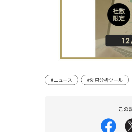
#ニュース
#効果分析ツール
この