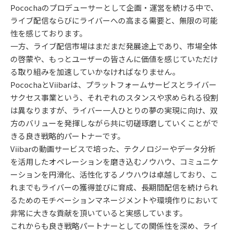
Pocochaのプロデューサーとして企画・運営を続ける中で、
ライブ配信ならびにライバーへの高まる需要と、無限の可能
性を感じております。
一方、ライブ配信市場はまだまだ発展途上であり、市場全体
の啓蒙や、もっとユーザーの皆さんに価値を感じていただけ
る取り組みを加速していかなければなりません。
PocochaとViibarは、プラットフォームサービスとライバー
サクセス事業という、それぞれのスタンスや求められる役割
は異なりますが、ライバー一人ひとりの夢の実現に向け、双
方のバリューを発揮しながら共に切磋琢磨していくことがで
きる良き戦略的パートナーです。
Viibarの動画サービスで培った、テクノロジーやデータ分析
を活用したオペレーションを磨き込むノウハウ、コミュニケ
ーションを円滑化、活性化するノウハウは卓越しており、こ
れまでもライバーの獲得並びに育成、長期間配信を続けられ
るためのモチベーションマネージメントや環境作りにおいて
非常に大きな貢献を頂いていると実感しています。
これからも良き戦略パートナーとしての関係性を深め、ライ