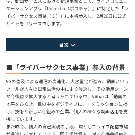
は、動画サービスにおける新規事業として、ライブコミュニ
ケーションアプリ『Pococha（ポコチャ）』に特化した「ラ
イバーサクセス事業（※）」に本格参入し、2月26日に公式
サイトをリリース致します。
目次
■「ライバーサクセス事業」参入の背景
5Gの普及による通信の高速化、大容量化が進み、動画という
ツールが人々の日常生活の中により浸透し、その活用シーン
が今後益々拡大すると考えられている中、Viibarは「動画の
地平をひらき、世の中をポジティブに。」をミッションに掲
げ、技術と新しい仕組みで企業、個人の様々な動画活用を支
援しています。
また昨今、個人の自己実現の手段、場としてライブ配信市場
が急速に拡大しています。同市場は個人に対する機会提供と