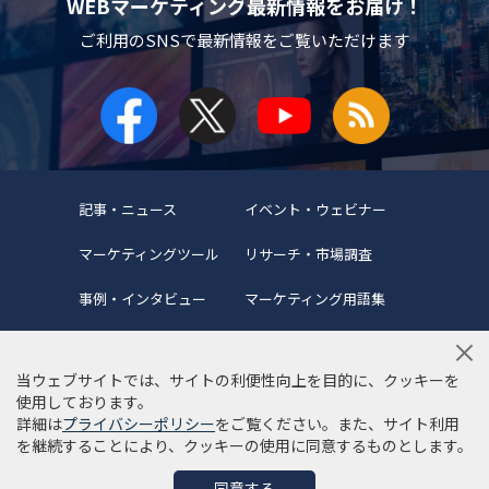
WEBマーケティング最新情報をお届け！
ご利用のSNSで
最新情報をご覧いただけます
記事・ニュース
イベント・ウェビナー
マーケティングツール
リサーチ・市場調査
事例・インタビュー
マーケティング用語集
当ウェブサイトでは、サイトの利便性向上を目的に、クッキーを
使用しております。
詳細は
プライバシーポリシー
をご覧ください。また、サイト利用
当サイトについて
編集ポリシー
サイトマップ
を継続することにより、クッキーの使用に同意するものとします。
利用規約
個人情報保護方針
同意する