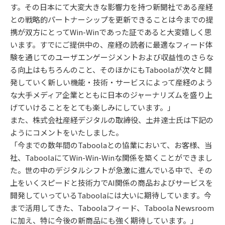
す。その日本にて大変大きな影響力を持つ新聞社である産経
との戦略的パートナーシップを更新できることは今までの提
携が双方にとってWin-Winであった証であると大変嬉しく思
います。すでにご提供中の、産経の読者に最適なフィード体
験を通じてのユーザエンゲージメントおよび収益性のさらな
る向上はもちろんのこと、そのほかにもTaboolaが次々と開
発していく新しい機能・技術・サービスによって産経のよう
な大手メディア企業とともに日本のジャーナリズムを盛り上
げていけることをとても楽しみにしています。」
また、株式会社産経デジタルの取締役、土井達士氏は下記の
ようにコメントをいたしました。
「今までの数年間のTaboolaとの協業において、お客様、当
社、TaboolaにてWin-Win-Winな関係を築くことができまし
た。世の中のデジタルシフトが急激に進んでいる中で、その
上をいくスピードと技術力でAI関係の商品およびサービスを
開発していっているTaboolaには大いに期待しています。今
まで活用してきた、Taboolaフィード、Taboola Newsroom
に加え、特に今後の新商品にも強く期待しています。」