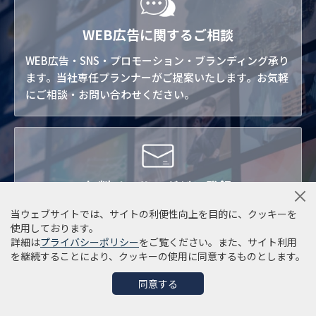
WEB広告に関するご相談
WEB広告・SNS・プロモーション・ブランディング承り
ます。当社専任プランナーがご提案いたします。お気軽
にご相談・お問い合わせください。
無料メールマガジン登録
WEB広告・マーケティング・プロモーションからSNS活
当ウェブサイトでは、サイトの利便性向上を目的に、クッキーを
使用しております。
用まで。デジタルマーケティングに関する最新・お役立
詳細は
プライバシーポリシー
をご覧ください。また、サイト利用
ち情報をお届けします。こちらより無料メルマガご登録
を継続することにより、クッキーの使用に同意するものとします。
いただけます。
同意する
FOLLOW US