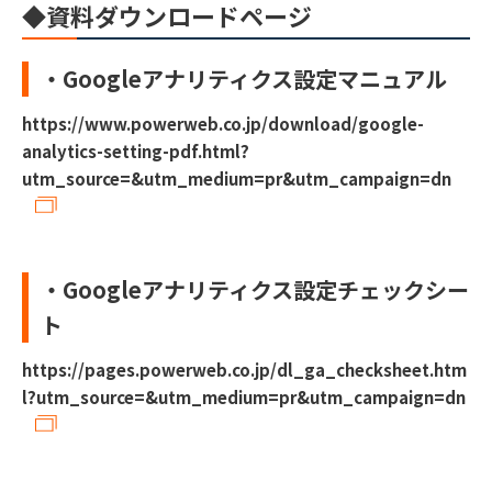
◆資料ダウンロードページ
・Googleアナリティクス設定マニュアル
https://www.powerweb.co.jp/download/google-
analytics-setting-pdf.html?
utm_source=&utm_medium=pr&utm_campaign=dn
・Googleアナリティクス設定チェックシー
ト
https://pages.powerweb.co.jp/dl_ga_checksheet.htm
l?utm_source=&utm_medium=pr&utm_campaign=dn