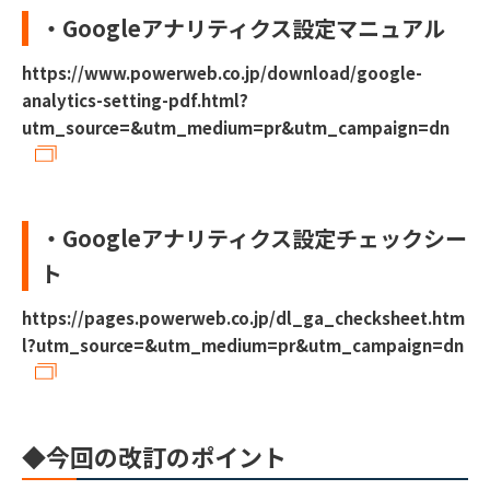
・Googleアナリティクス設定マニュアル
https://www.powerweb.co.jp/download/google-
analytics-setting-pdf.html?
utm_source=&utm_medium=pr&utm_campaign=dn
・Googleアナリティクス設定チェックシー
ト
https://pages.powerweb.co.jp/dl_ga_checksheet.htm
l?utm_source=&utm_medium=pr&utm_campaign=dn
◆今回の改訂のポイント