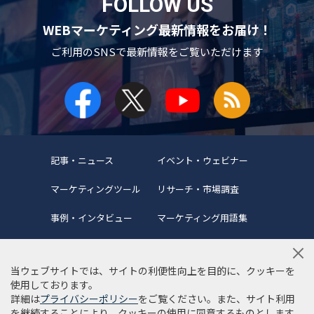
FOLLOW US
WEBマーケティング最新情報をお届け！
ご利用のSNSで
最新情報をご覧いただけます
記事・ニュース
イベント・ウェビナー
マーケティングツール
リサーチ・市場調査
事例・インタビュー
マーケティング用語集
当ウェブサイトでは、サイトの利便性向上を目的に、クッキーを
使用しております。
詳細は
プライバシーポリシー
をご覧ください。また、サイト利用
当サイトについて
編集ポリシー
サイトマップ
を継続することにより、クッキーの使用に同意するものとします。