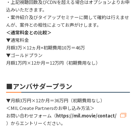
・上記視聴回数及びCDNを超える場合はオプションよりお申
込みいただきます。
・案件紹介及びタイアップセミナーに関して確約は行えませ
んが、案件との相性によってお声がけします。
＜通常料金との比較＞
▼通常料金
月額3万×12ヵ月+初期費用10万＝46万
▼ゴールドプラン
月額1万円×12か月＝12万円（初期費用なし）
■アンバサダープラン
▼月額3万円×12か月＝36万円（初期費用なし）
＜MIL Create Partnersのお申し込み方法＞
お問い合わせフォーム（
https://mil.movie/contact/
）からエントリーください。