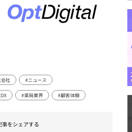
式会社
#ニュース
DX
#薬局業界
#顧客体験
記事をシェアする