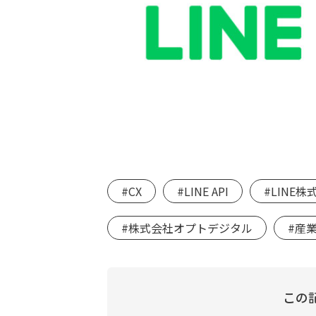
#CX
#LINE API
#LINE株
#株式会社オプトデジタル
#産業
この