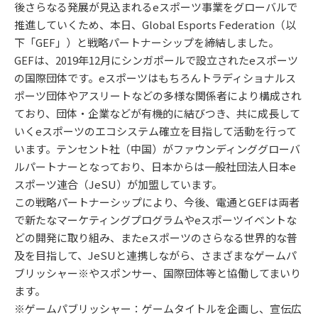
後さらなる発展が見込まれるeスポーツ事業をグローバルで
推進していくため、本日、Global Esports Federation（以
下「GEF」）と戦略パートナーシップを締結しました。
GEFは、2019年12月にシンガポールで設立されたeスポーツ
の国際団体です。eスポーツはもちろんトラディショナルス
ポーツ団体やアスリートなどの多様な関係者により構成され
ており、団体・企業などが有機的に結びつき、共に成長して
いくeスポーツのエコシステム確立を目指して活動を行って
います。テンセント社（中国）がファウンディンググローバ
ルパートナーとなっており、日本からは一般社団法人日本e
スポーツ連合（JeSU）が加盟しています。
この戦略パートナーシップにより、今後、電通とGEFは両者
で新たなマーケティングプログラムやeスポーツイベントな
どの開発に取り組み、またeスポーツのさらなる世界的な普
及を目指して、JeSUと連携しながら、さまざまなゲームパ
ブリッシャー※やスポンサー、国際団体等と協働してまいり
ます。
※ゲームパブリッシャー：ゲームタイトルを企画し、宣伝広