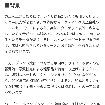
■背景
売上を上げるためには、いくら商品が良くても知ってもらう
こと＝広告が必要です。世界的なマーケティング調査会社の
ニールセン（*3）によると、実は、ターゲット以外に広告を
している割合が21-34歳は57％、25-54歳では58％を占めてい
るというデータがあり、自社に合ったターゲットを把握でき
ず、無駄な広告をしているケースが過半数以上もあることが
示されています。
一方、ブランド毀損につながる原因は、サイバー攻撃での情
報漏洩、悪質転売による粗悪品や価格つり上げによるクレー
ム、過剰なネット広告やソーシャルリスク（*4）などがあ
り、2019年度のKPMG調査（*5）によると、50％と多くの企
業が転売（「金銭・物販の着服または横流し」）の被害に遭
っています。
*3：「ニールセン デジタル広告視聴率の計測実績データをも