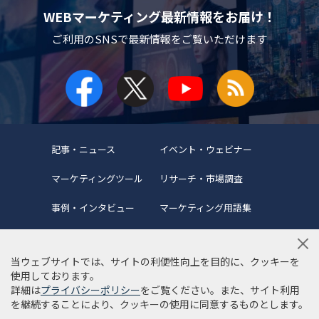
WEBマーケティング最新情報をお届け！
ご利用のSNSで
最新情報をご覧いただけます
記事・ニュース
イベント・ウェビナー
マーケティングツール
リサーチ・市場調査
事例・インタビュー
マーケティング用語集
当ウェブサイトでは、サイトの利便性向上を目的に、クッキーを
使用しております。
詳細は
プライバシーポリシー
をご覧ください。また、サイト利用
当サイトについて
編集ポリシー
サイトマップ
を継続することにより、クッキーの使用に同意するものとします。
利用規約
個人情報保護方針