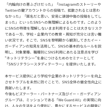
「内輪向けの悪ふざけだった」「Instagramのストーリーや
Twitterの鍵アカウントからの投稿で、拡散されるとは思わ
なかった」「匿名だと思い、安易に誹謗中傷の投稿をしてし
まった」といったSNSへの無理解によるものです。このよう
にSNSの特徴を理解しないまま利用することは大きなリスク
である一方、学校・企業内での教育・周知が充分とは言い難
い状況です。そこで、SNSを黎明期から観測してきたイー・
ガーディアンの知見を活用して、SNSの基本的なルールを説
明し、対象業種、職種別にSNS利用にあたる注意点を学び
“ネットリテラシー”を身につけるためのセミナーとして
「SNSリテラシースタディテーラー」を提供いたします。
本サービス提供により学校や企業のネットリテラシーを向上
させトラブルを未然に防ぐことで、SNS全体の健全性向上に
貢献いたします。
今後もビズテーラー・パートナーズ及びイー・ガーディアン
グループは、ミッションである「We Guard All」の実現に向
け、人々の生活をより便利に、豊かにするサービスの開発に