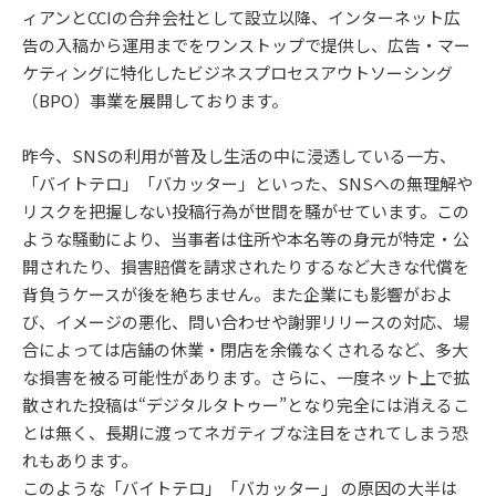
ィアンとCCIの合弁会社として設立以降、インターネット広
告の入稿から運用までをワンストップで提供し、広告・マー
ケティングに特化したビジネスプロセスアウトソーシング
（BPO）事業を展開しております。
昨今、SNSの利用が普及し生活の中に浸透している一方、
「バイトテロ」「バカッター」といった、SNSへの無理解や
リスクを把握しない投稿行為が世間を騒がせています。この
ような騒動により、当事者は住所や本名等の身元が特定・公
開されたり、損害賠償を請求されたりするなど大きな代償を
背負うケースが後を絶ちません。また企業にも影響がおよ
び、イメージの悪化、問い合わせや謝罪リリースの対応、場
合によっては店舗の休業・閉店を余儀なくされるなど、多大
な損害を被る可能性があります。さらに、一度ネット上で拡
散された投稿は“デジタルタトゥー”となり完全には消えるこ
とは無く、長期に渡ってネガティブな注目をされてしまう恐
れもあります。
このような「バイトテロ」「バカッター」 の原因の大半は