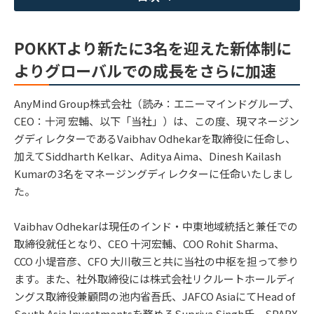
POKKTより新たに3名を迎えた新体制に
よりグローバルでの成長をさらに加速
AnyMind Group株式会社（読み：エニーマインドグループ、
CEO：十河 宏輔、以下「当社」）は、この度、現マネージン
グディレクターであるVaibhav Odhekarを取締役に任命し、
加えてSiddharth Kelkar、Aditya Aima、Dinesh Kailash
Kumarの3名をマネージングディレクターに任命いたしまし
た。
Vaibhav Odhekarは現任のインド・中東地域統括と兼任での
取締役就任となり、CEO 十河宏輔、COO Rohit Sharma、
CCO 小堤音彦、CFO 大川敬三と共に当社の中枢を担って参り
ます。また、社外取締役には株式会社リクルートホールディ
ングス取締役兼顧問の池内省吾氏、JAFCO AsiaにてHead of
South Asia Investmentsを務めるSupriya Singh氏、SPARX