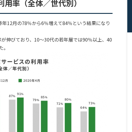
利用率（全体／世代別）
年12月の78％から6％増えて84％という結果になり
伸びており、10～30代の若年層では90％以上、40
た。