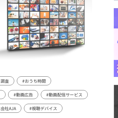
ト調査
#おうち時間
ス
#動画広告
#動画配信サービス
会社AJA
#視聴デバイス