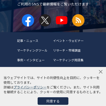
ご利用のSNSで
最新情報をご覧いただけます
記事・ニュース
イベント・ウェビナー
マーケティングツール
リサーチ・市場調査
事例・インタビュー
マーケティング用語集
当ウェブサイトでは、サイトの利便性向上を目的に、クッキーを
使用しております。
詳細は
プライバシーポリシー
をご覧ください。また、サイト利用
当サイトについて
編集ポリシー
サイトマップ
を継続することにより、クッキーの使用に同意するものとします。
利用規約
個人情報保護方針
同意する
©Copyright 2022 SYNCAD .All Rights Reserved.