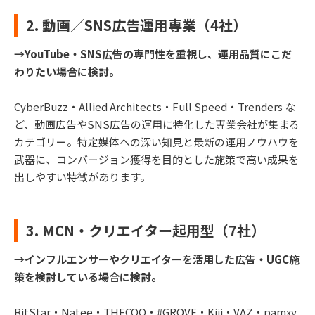
2. 動画／SNS広告運用専業（4社）
→YouTube・SNS広告の専門性を重視し、運用品質にこだ
わりたい場合に検討。
CyberBuzz・Allied Architects・Full Speed・Trenders な
ど、動画広告やSNS広告の運用に特化した専業会社が集まる
カテゴリー。特定媒体への深い知見と最新の運用ノウハウを
武器に、コンバージョン獲得を目的とした施策で高い成果を
出しやすい特徴があります。
3. MCN・クリエイター起用型（7社）
→インフルエンサーやクリエイターを活用した広告・UGC施
策を検討している場合に検討。
BitStar・Natee・THECOO・#GROVE・Kiii・VAZ・pamxy