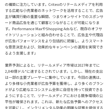
の構築に注力しています。Criteoのリテールメディアを利用
する広範な小売業者のネットワークを活用することで、広告
主が購買行動の重要な瞬間、つまりオンサイトでのスポンサ
ード商品広告を通じて顧客とつながることが可能になりま
す。Performance MaxやShopping Adsなど、既存のオフサ
イトソリューションと組み合わせることで、広告主や代理店
が広告パフォーマンスをより包括的に把握し、よりスマート
な意思決定および、効果的なキャンペーンの運用を実現でき
るよう支援します」
業界予測によると、リテールメディア市場は2027年までに
2,040億ドル*に達するとされています。しかし、現在の支出
は一部の主要プレーヤーに集中しています。今回の連携は、
より多様な小売業者が広告予算を獲得し、より多くのブラン
ドがより広範なエコシステム全体に自信を持って投資できる
ようにすることで、リテールメディアにおける競争環境の公
平性が確保されます。これは、新たな広告予算へのアクセス
を可能にし、インクリメンタル効果の明確な証拠を提供する