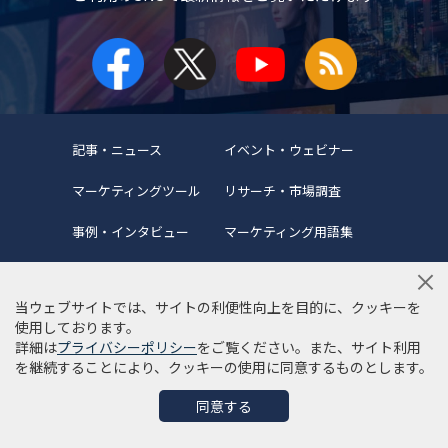
記事・ニュース
イベント・ウェビナー
マーケティングツール
リサーチ・市場調査
事例・インタビュー
マーケティング用語集
当ウェブサイトでは、サイトの利便性向上を目的に、クッキーを
使用しております。
詳細は
プライバシーポリシー
をご覧ください。また、サイト利用
当サイトについて
編集ポリシー
サイトマップ
を継続することにより、クッキーの使用に同意するものとします。
利用規約
個人情報保護方針
同意する
©Copyright 2022 SYNCAD .All Rights Reserved.