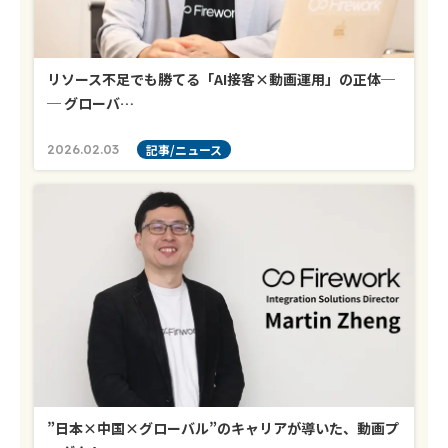
リソース不足でも勝てる「AI接客×動画運用」の正体─
─ グローバ…
2026.02.03
記事/ニュース
”日本×中国×グローバル”のキャリアが導いた、動画プ