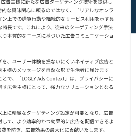
で、広告主様に新たな広告ターゲティング技術を提供し
時的な興味関心に頼るのではなく、「リアルなオンラ
イン上での購買行動や継続的なサービス利用を示す具
な特長です。これにより、従来のターゲティング手法
より本質的なニーズに基づいた広告コミュニケーショ
グを、ユーザー体験を損ないにくいネイティブ広告と
告主様のメッセージを自然な形で生活者に届けます。
「LOGLY Ads Context」は、プライバシーに
指す広告主様にとって、強力なソリューションとなる
以上に精緻なターゲティング設定が可能となり、広告
対して、より効率的かつ効果的に広告を配信できるよ
浪費を防ぎ、広告効果の最大化に貢献いたします。