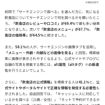
前問で「サーチエンジンで調べる」を選んだ方に、気になる
飲食店についてサーチエンジンで何を調べるかを聞いたとこ
ろ、
「飲食店のレビューや口コミ」が69.4％
で最も多い結果
となりました。次いで
「飲食店のメニュー」が67.7％
、
「飲
食店の価格帯」が64.5％
と続きました。
また、
58.1％
の人が、サーチエンジンの画像タブを活用し
「メニュー・外観・内観などの画像を見る」
と回答。検索結
果に画像が表示されやすくなるよう、公式サイトやブログに
店舗の写真を掲載する際には、
alt属性（altタグ）※の最適
化
を行うとよいでしょう。
さらに、
「飲食店の公式情報」
を検索する人は
41.1％
と、
公
式サイトやポータルサイトで正確な情報を発信する必要性
も
示されました。自由回答では、「キャッシュレスに対応して
いるかを調べる（21歳／女性）」「ネットで予約ができるか