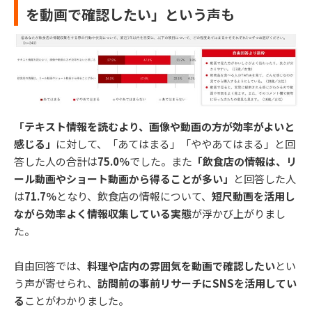
を動画で確認したい」という声も
「テキスト情報を読むより、画像や動画の方が効率がよいと
感じる」
に対して、「あてはまる」「ややあてはまる」と回
答した人の合計は
75.0％
でした。また
「飲食店の情報は、リ
ール動画やショート動画から得ることが多い」
と回答した人
は
71.7％
となり、飲食店の情報について、
短尺動画を活用し
ながら効率よく情報収集している実態
が浮かび上がりまし
た。
自由回答では、
料理や店内の雰囲気を動画で確認したい
とい
う声が寄せられ、
訪問前の事前リサーチにSNSを活用してい
る
ことがわかりました。