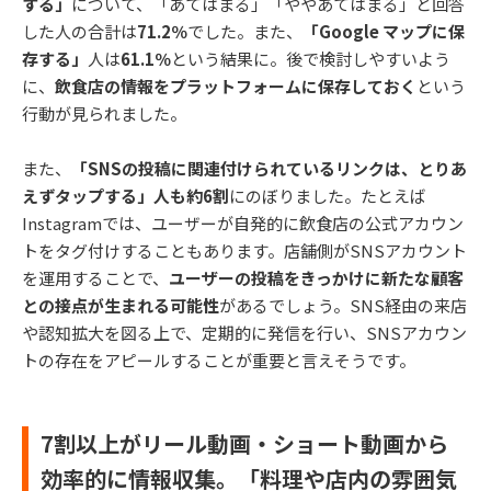
する」
について、「あてはまる」「ややあてはまる」と回答
した人の合計は
71.2％
でした。また、
「Google マップに保
存する」
人は
61.1％
という結果に。後で検討しやすいよう
に、
飲食店の情報をプラットフォームに保存しておく
という
行動が見られました。
また、
「SNSの投稿に関連付けられているリンクは、とりあ
えずタップする」人も約6割
にのぼりました。たとえば
Instagramでは、ユーザーが自発的に飲食店の公式アカウン
トをタグ付けすることもあります。店舗側がSNSアカウント
を運用することで、
ユーザーの投稿をきっかけに新たな顧客
との接点が生まれる可能性
があるでしょう。SNS経由の来店
や認知拡大を図る上で、定期的に発信を行い、SNSアカウン
トの存在をアピールすることが重要と言えそうです。
7割以上がリール動画・ショート動画から
効率的に情報収集。「料理や店内の雰囲気