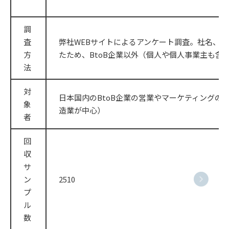
調
査
弊社WEBサイトによるアンケート調査。社名、
方
たため、BtoB企業以外（個人や個人事業主も含
法
対
日本国内のBtoB企業の営業やマーケティングの担
象
造業が中心）
者
回
収
サ
ン
2510
プ
ル
数