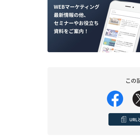
この
UR