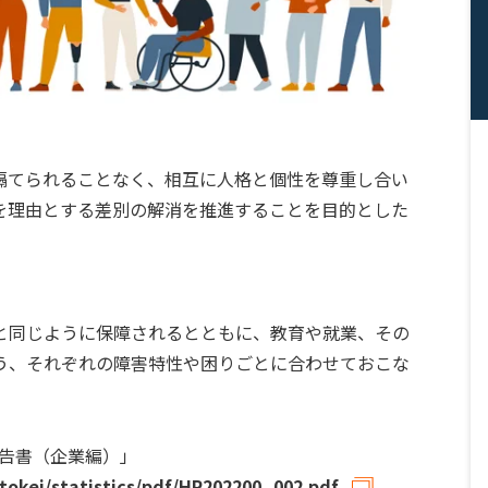
隔てられることなく、相互に人格と個性を尊重し合い
を理由とする差別の解消を推進することを目的とした
と同じように保障されるとともに、教育や就業、その
う、それぞれの障害特性や困りごとに合わせておこな
報告書（企業編）」
tokei/statistics/pdf/HR202200_002.pdf