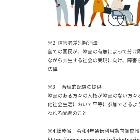
※2 障害者差別解消法
全ての国民が、障害の有無によって分け
ながら共生する社会の実現に向け、障害
法律
※3 「合理的配慮の提供」
障害のある方々の人権が障害のない方々
他社会生活において平等に参加できるよ
われる配慮のこと
※4 総務省「令和4年通信利用動向調査
https://www.soumu.go.jp/johotsusin